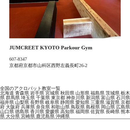
JUMCREET KYOTO Parkour Gym
607-8347
京都府京都市山科区西野左義長町26-2
全国のアクロバット教室一覧
北海道
青森県
岩手県
宮城県
秋田県
山形県
福島県
茨城県
栃木
県
群馬県
埼玉県
千葉県
東京都
神奈川県
新潟県
富山県
石川県
福井県
山梨県
長野県
岐阜県
静岡県
愛知県
三重県
滋賀県
京都
府
大阪府
兵庫県
奈良県
和歌山県
鳥取県
島根県
岡山県
広島県
山口県
徳島県
香川県
愛媛県
高知県
福岡県
佐賀県
長崎県
熊本
県
大分県
宮崎県
鹿児島県
沖縄県