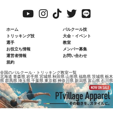
ホーム
パルクール技
トリッキング技
大会・イベント
選手
教室
お役立ち情報
メンバー募集
運営者情報
お問い合わせ
規約
全国のパルクール・トリッキング教室一覧
北海道
青森県
岩手県
宮城県
秋田県
山形県
福島県
茨城県
栃木
県
群馬県
埼玉県
千葉県
東京都
神奈川県
新潟県
富山県
石川県
福井県
山梨県
長野県
岐阜県
静岡県
愛知県
三重県
滋賀県
京都
府
大阪府
兵庫県
奈良県
和歌山県
鳥取県
島根県
岡山県
広島県
山口県
徳島県
香川県
愛媛県
高知県
福岡県
佐賀県
長崎県
熊本
県
大分県
宮崎県
鹿児島県
沖縄県
2025 PTvillage