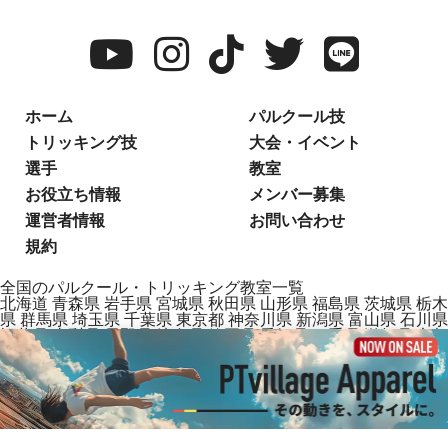
ホーム
パルクール技
トリッキング技
大会・イベント
選手
教室
お役立ち情報
メンバー募集
運営者情報
お問い合わせ
規約
全国のパルクール・トリッキング教室一覧
北海道
青森県
岩手県
宮城県
秋田県
山形県
福島県
茨城県
栃木
県
群馬県
埼玉県
千葉県
東京都
神奈川県
新潟県
富山県
石川県
福井県
山梨県
長野県
岐阜県
静岡県
愛知県
三重県
滋賀県
京都
府
大阪府
兵庫県
奈良県
和歌山県
鳥取県
島根県
岡山県
広島県
山口県
徳島県
香川県
愛媛県
高知県
福岡県
佐賀県
長崎県
熊本
県
大分県
宮崎県
鹿児島県
沖縄県
2025 PTvillage