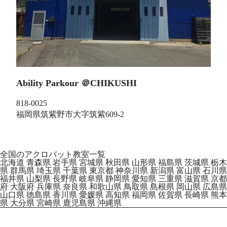
Ability Parkour ＠CHIKUSHI
818-0025
福岡県筑紫野市大字筑紫609‐2
全国のアクロバット教室一覧
北海道
青森県
岩手県
宮城県
秋田県
山形県
福島県
茨城県
栃木
県
群馬県
埼玉県
千葉県
東京都
神奈川県
新潟県
富山県
石川県
福井県
山梨県
長野県
岐阜県
静岡県
愛知県
三重県
滋賀県
京都
府
大阪府
兵庫県
奈良県
和歌山県
鳥取県
島根県
岡山県
広島県
山口県
徳島県
香川県
愛媛県
高知県
福岡県
佐賀県
長崎県
熊本
県
大分県
宮崎県
鹿児島県
沖縄県