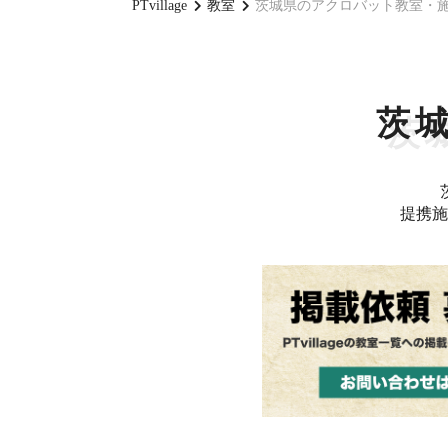
PTvillage
教室
茨城県のアクロバット教室・
茨
提携施