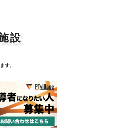
施設
。
ます。