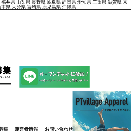
福井県
山梨県
長野県
岐阜県
静岡県
愛知県
三重県
滋賀県
京
熊本県
大分県
宮崎県
鹿児島県
沖縄県
募集
運営者情報
お問い合わせ
規約