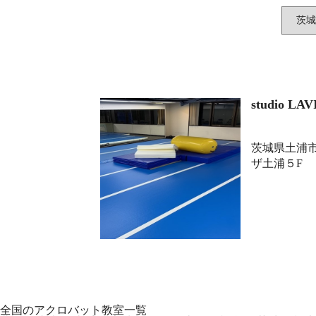
studio LAV
茨城県土浦市港
ザ土浦５F
全国のアクロバット教室一覧