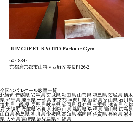
JUMCREET KYOTO Parkour Gym
607-8347
京都府京都市山科区西野左義長町26-2
全国のパルクール教室一覧
北海道
青森県
岩手県
宮城県
秋田県
山形県
福島県
茨城県
栃木
県
群馬県
埼玉県
千葉県
東京都
神奈川県
新潟県
富山県
石川県
福井県
山梨県
長野県
岐阜県
静岡県
愛知県
三重県
滋賀県
京都
府
大阪府
兵庫県
奈良県
和歌山県
鳥取県
島根県
岡山県
広島県
山口県
徳島県
香川県
愛媛県
高知県
福岡県
佐賀県
長崎県
熊本
県
大分県
宮崎県
鹿児島県
沖縄県