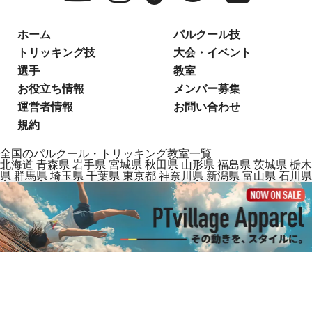
ホーム
パルクール技
トリッキング技
大会・イベント
選手
教室
お役立ち情報
メンバー募集
運営者情報
お問い合わせ
規約
全国のパルクール・トリッキング教室一覧
北海道
青森県
岩手県
宮城県
秋田県
山形県
福島県
茨城県
栃木
県
群馬県
埼玉県
千葉県
東京都
神奈川県
新潟県
富山県
石川県
福井県
山梨県
長野県
岐阜県
静岡県
愛知県
三重県
滋賀県
京都
府
大阪府
兵庫県
奈良県
和歌山県
鳥取県
島根県
岡山県
広島県
山口県
徳島県
香川県
愛媛県
高知県
福岡県
佐賀県
長崎県
熊本
県
大分県
宮崎県
鹿児島県
沖縄県
2025 PTvillage