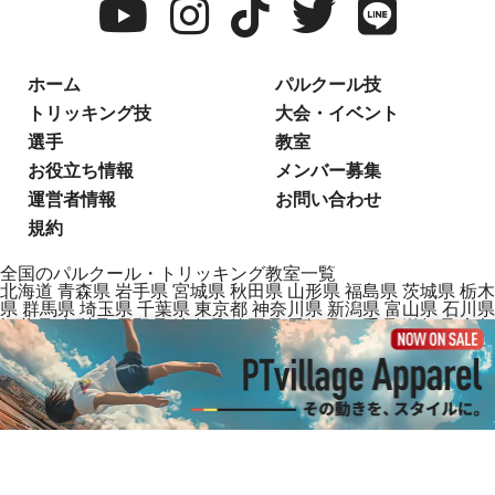
ホーム
パルクール技
トリッキング技
大会・イベント
選手
教室
お役立ち情報
メンバー募集
運営者情報
お問い合わせ
規約
全国のパルクール・トリッキング教室一覧
北海道
青森県
岩手県
宮城県
秋田県
山形県
福島県
茨城県
栃木
県
群馬県
埼玉県
千葉県
東京都
神奈川県
新潟県
富山県
石川県
福井県
山梨県
長野県
岐阜県
静岡県
愛知県
三重県
滋賀県
京都
府
大阪府
兵庫県
奈良県
和歌山県
鳥取県
島根県
岡山県
広島県
山口県
徳島県
香川県
愛媛県
高知県
福岡県
佐賀県
長崎県
熊本
県
大分県
宮崎県
鹿児島県
沖縄県
2025 PTvillage