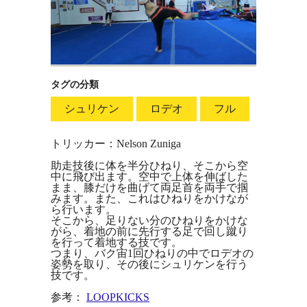
タグの分類
シュリケン
ロデオ
フル
トリッカー：Nelson Zuniga
助走技後に体を半分ひねり、そこから空
中に飛び出ます。空中で上体を伸ばした
まま、膝だけを曲げて両足首を両手で掴
みます。また、これはひねりをかけなが
ら行います。
そこから、足りない分のひねりをかけな
がら、着地の前に先行する足で回し蹴り
を行って着地する技です。
つまり、バク宙1回ひねりの中でロデオの
姿勢を取り、その後にシュリケンを行う
技です。
参考：
LOOPKICKS