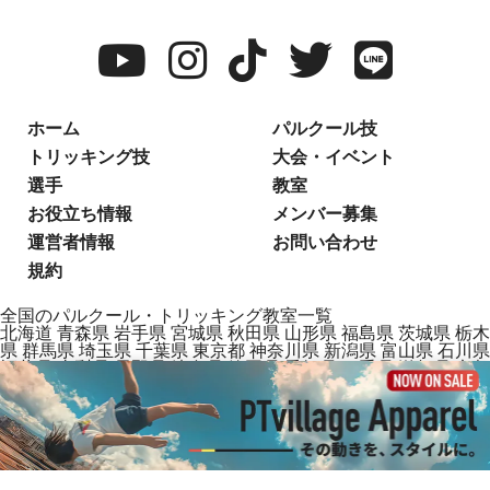
ホーム
パルクール技
トリッキング技
大会・イベント
選手
教室
お役立ち情報
メンバー募集
運営者情報
お問い合わせ
規約
全国のパルクール・トリッキング教室一覧
北海道
青森県
岩手県
宮城県
秋田県
山形県
福島県
茨城県
栃木
県
群馬県
埼玉県
千葉県
東京都
神奈川県
新潟県
富山県
石川県
福井県
山梨県
長野県
岐阜県
静岡県
愛知県
三重県
滋賀県
京都
府
大阪府
兵庫県
奈良県
和歌山県
鳥取県
島根県
岡山県
広島県
山口県
徳島県
香川県
愛媛県
高知県
福岡県
佐賀県
長崎県
熊本
県
大分県
宮崎県
鹿児島県
沖縄県
2025 PTvillage