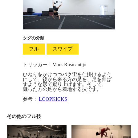
タグの分類
フル
スワイプ
トリッカー：Mark Rusmantijo
ひねりをかけつつバク宙を仕掛けるよう
にして、後から来る方の足を、足を伸ば
すような形で蹴り上げます。そして、
蹴った方の足から着地する技です。
参考：
LOOPKICKS
その他のフル技