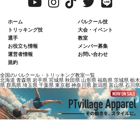
ホーム
パルクール技
トリッキング技
大会・イベント
選手
教室
お役立ち情報
メンバー募集
運営者情報
お問い合わせ
規約
全国のパルクール・トリッキング教室一覧
北海道
青森県
岩手県
宮城県
秋田県
山形県
福島県
茨城県
栃木
県
群馬県
埼玉県
千葉県
東京都
神奈川県
新潟県
富山県
石川県
福井県
山梨県
長野県
岐阜県
静岡県
愛知県
三重県
滋賀県
京都
府
大阪府
兵庫県
奈良県
和歌山県
鳥取県
島根県
岡山県
広島県
山口県
徳島県
香川県
愛媛県
高知県
福岡県
佐賀県
長崎県
熊本
県
大分県
宮崎県
鹿児島県
沖縄県
2025 PTvillage