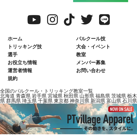
ホーム
パルクール技
トリッキング技
大会・イベント
選手
教室
お役立ち情報
メンバー募集
運営者情報
お問い合わせ
規約
全国のパルクール・トリッキング教室一覧
北海道
青森県
岩手県
宮城県
秋田県
山形県
福島県
茨城県
栃木
県
群馬県
埼玉県
千葉県
東京都
神奈川県
新潟県
富山県
石川県
福井県
山梨県
長野県
岐阜県
静岡県
愛知県
三重県
滋賀県
京都
府
大阪府
兵庫県
奈良県
和歌山県
鳥取県
島根県
岡山県
広島県
山口県
徳島県
香川県
愛媛県
高知県
福岡県
佐賀県
長崎県
熊本
県
大分県
宮崎県
鹿児島県
沖縄県
2025 PTvillage