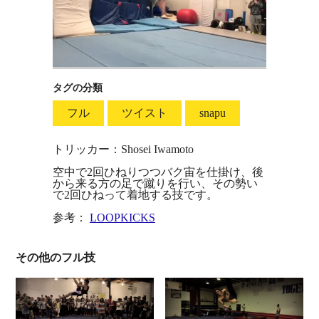
タグの分類
フル
ツイスト
snapu
トリッカー：Shosei Iwamoto
空中で2回ひねりつつバク宙を仕掛け、後
から来る方の足で蹴りを行い、その勢い
で2回ひねって着地する技です。
参考：
LOOPKICKS
その他のフル技