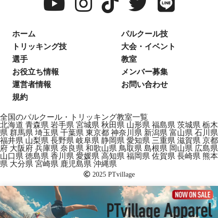
ホーム
パルクール技
トリッキング技
大会・イベント
選手
教室
お役立ち情報
メンバー募集
運営者情報
お問い合わせ
規約
全国のパルクール・トリッキング教室一覧
北海道
青森県
岩手県
宮城県
秋田県
山形県
福島県
茨城県
栃木
県
群馬県
埼玉県
千葉県
東京都
神奈川県
新潟県
富山県
石川県
福井県
山梨県
長野県
岐阜県
静岡県
愛知県
三重県
滋賀県
京都
府
大阪府
兵庫県
奈良県
和歌山県
鳥取県
島根県
岡山県
広島県
山口県
徳島県
香川県
愛媛県
高知県
福岡県
佐賀県
長崎県
熊本
県
大分県
宮崎県
鹿児島県
沖縄県
2025 PTvillage