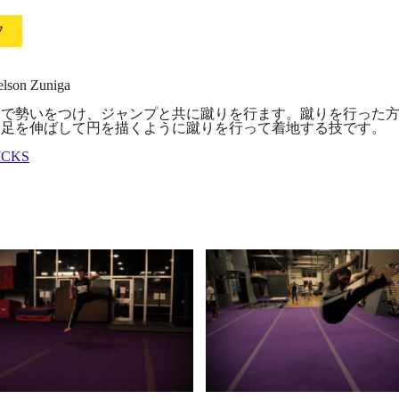
フ
n Zuniga
とで勢いをつけ、ジャンプと共に蹴りを行ます。蹴りを行った
た足を伸ばして円を描くように蹴りを行って着地する技です。
ICKS