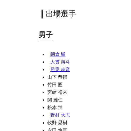
出場選手
男子
朝倉 聖
大貫 海斗
勝乗 志音
山下 恭輔
竹田 匠
宮﨑 裕来
関 雅仁
松本 蛍
野村 大志
牧野 晃樹
永田 悠真