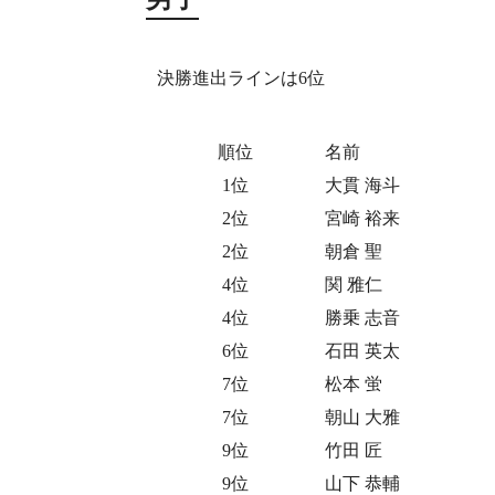
決勝進出ラインは6位
順位
名前
1位
大貫 海斗
2位
宮崎 裕来
2位
朝倉 聖
4位
関 雅仁
4位
勝乗 志音
6位
石田 英太
7位
松本 蛍
7位
朝山 大雅
9位
竹田 匠
9位
山下 恭輔