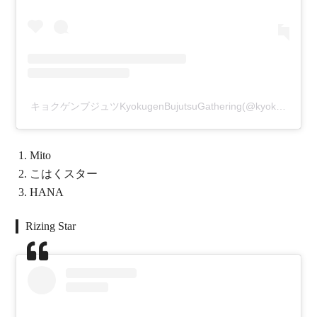
キョクゲンブジュツKyokugenBujutsuGathering(@kyokugenbujutsu)がシェアした投稿
Mito
こはくスター
HANA
Rizing Star