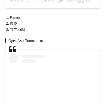
キョクゲンブジュツKyokugenBujutsuGathering(@kyokugenbujutsu)がシェアした投稿
Kanata
優樹
竹内穂織
Open Asia Tournament