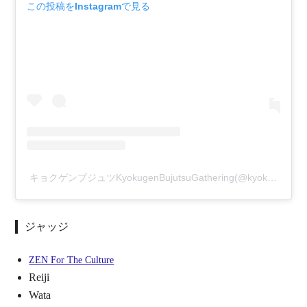
この投稿をInstagramで見る
キョクゲンブジュツKyokugenBujutsuGathering(@kyokugenbujutsu)がシェアした投稿
ジャッジ
ZEN For The Culture
Reiji
Wata