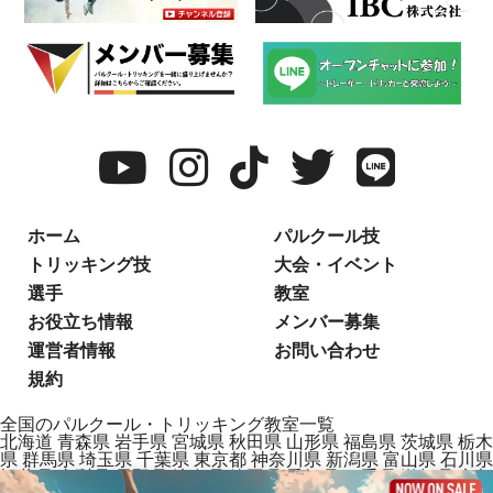
ホーム
パルクール技
トリッキング技
大会・イベント
選手
教室
お役立ち情報
メンバー募集
運営者情報
お問い合わせ
規約
全国のパルクール・トリッキング教室一覧
北海道
青森県
岩手県
宮城県
秋田県
山形県
福島県
茨城県
栃木
県
群馬県
埼玉県
千葉県
東京都
神奈川県
新潟県
富山県
石川県
福井県
山梨県
長野県
岐阜県
静岡県
愛知県
三重県
滋賀県
京都